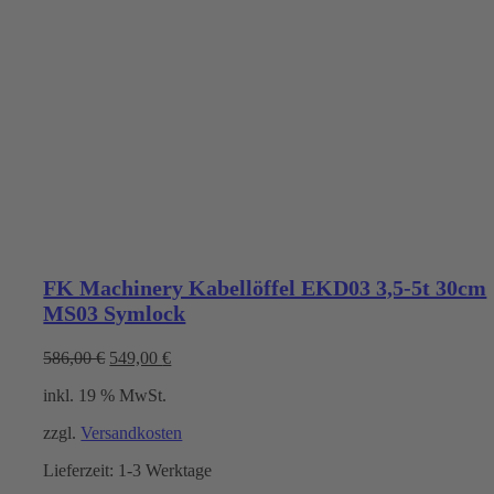
FK Machinery Kabellöffel EKD03 3,5-5t 30cm
MS03 Symlock
Ursprünglicher
Aktueller
586,00
€
549,00
€
Preis
Preis
inkl. 19 % MwSt.
war:
ist:
586,00 €
549,00 €.
zzgl.
Versandkosten
Lieferzeit:
1-3 Werktage