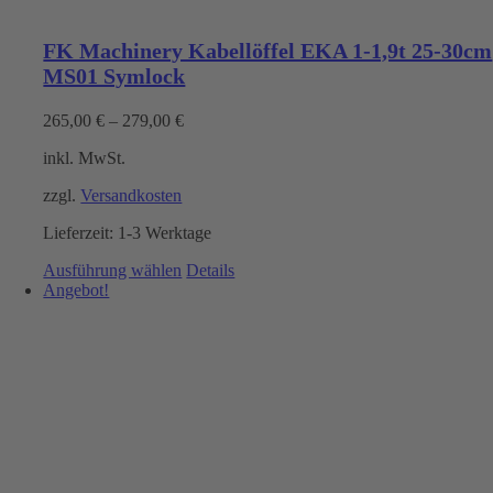
FK Machinery Kabellöffel EKA 1-1,9t 25-30cm
MS01 Symlock
265,00
€
–
279,00
€
inkl. MwSt.
zzgl.
Versandkosten
Lieferzeit:
1-3 Werktage
Dieses
Ausführung wählen
Details
Produkt
Angebot!
weist
mehrere
Varianten
auf.
Die
Optionen
können
auf
der
Produktseite