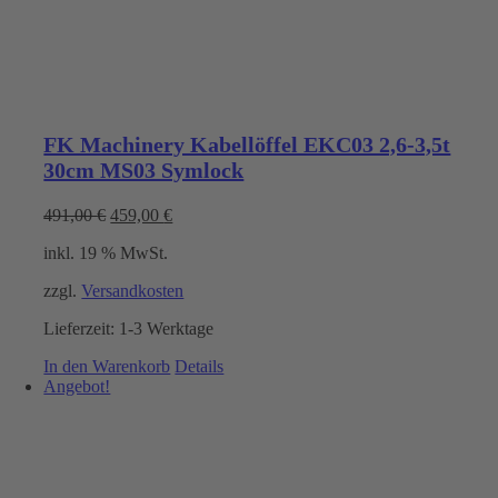
FK Machinery Kabellöffel EKC03 2,6-3,5t
30cm MS03 Symlock
Ursprünglicher
Aktueller
491,00
€
459,00
€
Preis
Preis
inkl. 19 % MwSt.
war:
ist:
491,00 €
459,00 €.
zzgl.
Versandkosten
Lieferzeit:
1-3 Werktage
In den Warenkorb
Details
Angebot!