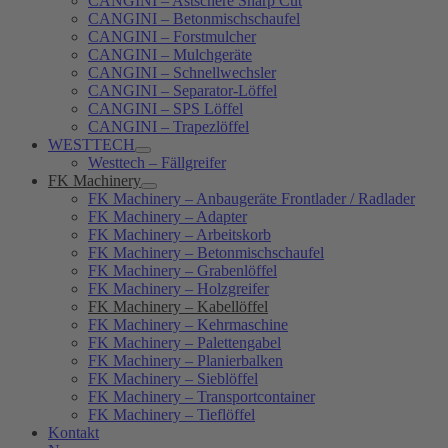
CANGINI – Astschere Sharp Cut
CANGINI – Betonmischschaufel
CANGINI – Forstmulcher
CANGINI – Mulchgeräte
CANGINI – Schnellwechsler
CANGINI – Separator-Löffel
CANGINI – SPS Löffel
CANGINI – Trapezlöffel
WESTTECH
Westtech – Fällgreifer
FK Machinery
FK Machinery – Anbaugeräte Frontlader / Radlader
FK Machinery – Adapter
FK Machinery – Arbeitskorb
FK Machinery – Betonmischschaufel
FK Machinery – Grabenlöffel
FK Machinery – Holzgreifer
FK Machinery – Kabellöffel
FK Machinery – Kehrmaschine
FK Machinery – Palettengabel
FK Machinery – Planierbalken
FK Machinery – Sieblöffel
FK Machinery – Transportcontainer
FK Machinery – Tieflöffel
Kontakt