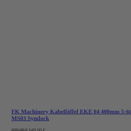
FK Machinery Kabellöffel EKE 04 400mm 5-6
MS03 Symlock
Ursprünglicher
Aktueller
699,00
€
649,00
€