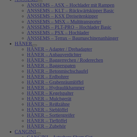
ANSSEMS – ASX – Hochlader mit Rampen
ANSSEMS – KLT – Rückwärtskipper Basic
ANSSEMS – KSX Dreiseitenkipper
ANSSEMS – MSX – Multitransporter
ANSSEMS – PLT-PRO – Hochlader Basic
ANSSEMS – PSX – Hochlader
ANSSEMS – Terrax – Baumaschinenanhänger
HÄNER
HÄNER – Adapter / Drehadapter
HÄNER – Anbauverdichter
HÄNER – Baggerrechen / Roderechen
HÄNER – Baggerspaten
HÄNER – Betonmischschaufel
HÄNER – Erdbohrer
HÄNER – Grabenräumlöffel
HÄNER – Hydraulikhammer
HÄNER – Kegelspalter
HÄNER – Mulchgerät
HÄNER – Reißzähne
HÄNER – Sieblöffel
HÄNER – Sortiergreifer
HÄNER – Tieflöffel
HÄNER – Zubehör
CANGINI