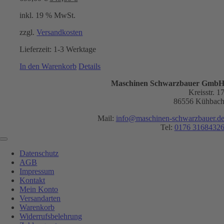
Preis
Preis
inkl. 19 % MwSt.
war:
ist:
699,00 €
649,00 €.
zzgl.
Versandkosten
Lieferzeit:
1-3 Werktage
In den Warenkorb
Details
Maschinen Schwarzbauer Gmb
Kreisstr. 1
86556 Kühbac
Mail:
info@maschinen-schwarzbauer.d
Tel:
0176 3168432
Toggle
Navigation
Datenschutz
AGB
Impressum
Kontakt
Mein Konto
Versandarten
Warenkorb
Widerrufsbelehrung