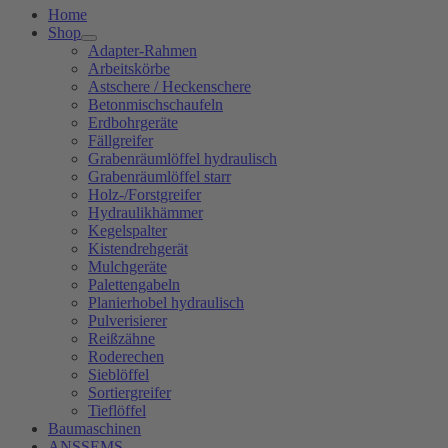
Home
Shop
Adapter-Rahmen
Arbeitskörbe
Astschere / Heckenschere
Betonmischschaufeln
Erdbohrgeräte
Fällgreifer
Grabenräumlöffel hydraulisch
Grabenräumlöffel starr
Holz-/Forstgreifer
Hydraulikhämmer
Kegelspalter
Kistendrehgerät
Mulchgeräte
Palettengabeln
Planierhobel hydraulisch
Pulverisierer
Reißzähne
Roderechen
Sieblöffel
Sortiergreifer
Tieflöffel
Baumaschinen
ANSSEMS