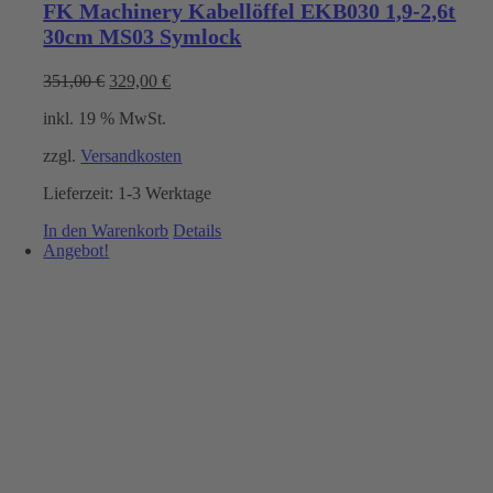
FK Machinery Kabellöffel EKB030 1,9-2,6t
30cm MS03 Symlock
Ursprünglicher
Aktueller
351,00
€
329,00
€
Preis
Preis
inkl. 19 % MwSt.
war:
ist:
351,00 €
329,00 €.
zzgl.
Versandkosten
Lieferzeit:
1-3 Werktage
In den Warenkorb
Details
Angebot!