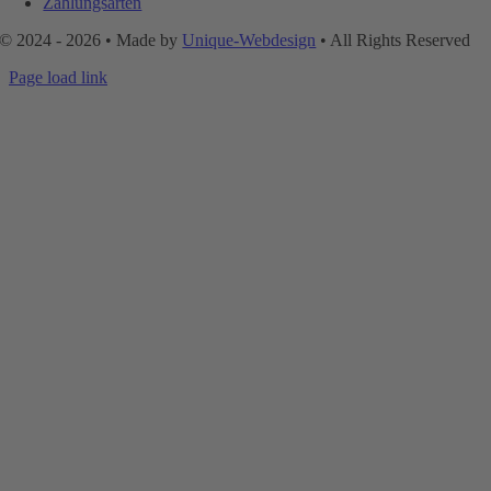
Zahlungsarten
© 2024 - 2026 • Made by
Unique-Webdesign
• All Rights Reserved
Page load link
Nach
oben