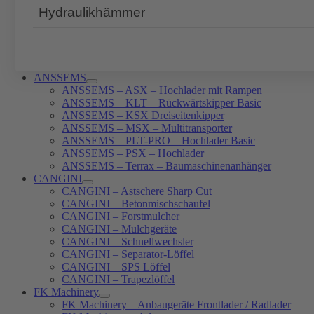
Hydraulikhämmer
ANSSEMS
ANSSEMS – ASX – Hochlader mit Rampen
ANSSEMS – KLT – Rückwärtskipper Basic
ANSSEMS – KSX Dreiseitenkipper
ANSSEMS – MSX – Multitransporter
ANSSEMS – PLT-PRO – Hochlader Basic
ANSSEMS – PSX – Hochlader
ANSSEMS – Terrax – Baumaschinenanhänger
CANGINI
CANGINI – Astschere Sharp Cut
CANGINI – Betonmischschaufel
CANGINI – Forstmulcher
CANGINI – Mulchgeräte
CANGINI – Schnellwechsler
CANGINI – Separator-Löffel
CANGINI – SPS Löffel
CANGINI – Trapezlöffel
FK Machinery
FK Machinery – Anbaugeräte Frontlader / Radlader