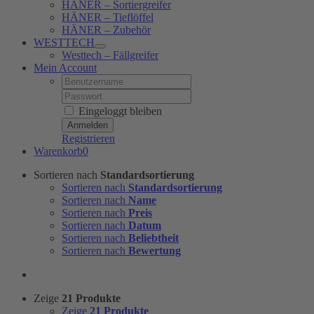
HÄNER – Sortiergreifer
HÄNER – Tieflöffel
HÄNER – Zubehör
WESTTECH
Westtech – Fällgreifer
Mein Account
Username:
Password:
Eingeloggt bleiben
Registrieren
Warenkorb
0
Sortieren nach
Standardsortierung
Sortieren nach
Standardsortierung
Sortieren nach
Name
Sortieren nach
Preis
Sortieren nach
Datum
Sortieren nach
Beliebtheit
Sortieren nach
Bewertung
Zeige
21 Produkte
Zeige
21 Produkte