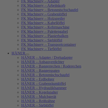
FK Machinery – Adapter
FK Machinery – Arbeitskorb
FK Machinery – Betonmischschaufel
FK Machinery – Grabenlöffel
FK Machinery – Holzgreifer
FK Machinery – Kabellöffel
FK Machinery – Kehrmaschine
FK Machinery – Palettengabel
FK Machinery – Planierbalken
FK Machinery – Sieblöffel
FK Machinery – Transportcontainer
FK Machinery – Tieflöffel
HÄNER
HÄNER – Adapter / Drehadapter
HÄNER – Anbauverdichter
HÄNER – Baggerrechen / Roderechen
HÄNER – Baggerspaten
HÄNER – Betonmischschaufel
HÄNER – Erdbohrer
HÄNER – Grabenräumlöffel
HÄNER – Hydraulikhammer
HÄNER – Kegelspalter
HÄNER – Mulchgerät
HÄNER – Reißzähne
HÄNER – Sieblöffel