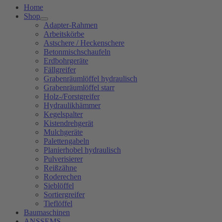
Home
Shop
Adapter-Rahmen
Arbeitskörbe
Astschere / Heckenschere
Betonmischschaufeln
Erdbohrgeräte
Fällgreifer
Grabenräumlöffel hydraulisch
Grabenräumlöffel starr
Holz-/Forstgreifer
Hydraulikhämmer
Kegelspalter
Kistendrehgerät
Mulchgeräte
Palettengabeln
Planierhobel hydraulisch
Pulverisierer
Reißzähne
Roderechen
Sieblöffel
Sortiergreifer
Tieflöffel
Baumaschinen
ANSSEMS