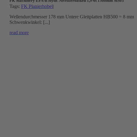
FK Machinery EPA-B Hydr. Nivellierbalken 1,9-6t 1500mm MS03
Tags:
FK Planierhobel
|
Wellendurchmesser 178 mm Untere Gleitplatten HB500 = 8 mm
Schwenkwinkel: [...]
read more