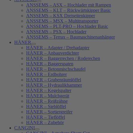
ANSSEMS – ASX – Hochlader mit Rampen
ANSSEMS – KLT – Rückwärtskipper Basic
ANSSEMS – KSX Dreiseitenkipper
ANSSEMS – MSX – Multitransporter
ANSSEMS – PLT-PRO – Hochlader Basic
ANSSEMS – PSX – Hochlader
ANSSEMS – Terrax – Baumaschinenanhänger
HÄNER
HÄNER – Adapter / Drehadapter
HÄNER – Anbauverdichter
HÄNER – Baggerrechen / Roderechen
HÄNER – Baggerspaten
HÄNER – Betonmischschaufel
HÄNER – Erdbohrer
HÄNER – Grabenräumlöffel
HÄNER – Hydraulikhammer
HÄNER – Kegelspalter
HÄNER – Mulchgerät
HÄNER – Reißzähne
HÄNER – Sieblöffel
HÄNER – Sortiergreifer
HÄNER – Tieflöffel
HÄNER – Zubehör
CANGINI