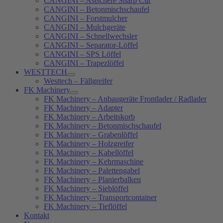
CANGINI – Astschere Sharp Cut
CANGINI – Betonmischschaufel
CANGINI – Forstmulcher
CANGINI – Mulchgeräte
CANGINI – Schnellwechsler
CANGINI – Separator-Löffel
CANGINI – SPS Löffel
CANGINI – Trapezlöffel
WESTTECH
Westtech – Fällgreifer
FK Machinery
FK Machinery – Anbaugeräte Frontlader / Radlader
FK Machinery – Adapter
FK Machinery – Arbeitskorb
FK Machinery – Betonmischschaufel
FK Machinery – Grabenlöffel
FK Machinery – Holzgreifer
FK Machinery – Kabellöffel
FK Machinery – Kehrmaschine
FK Machinery – Palettengabel
FK Machinery – Planierbalken
FK Machinery – Sieblöffel
FK Machinery – Transportcontainer
FK Machinery – Tieflöffel
Kontakt