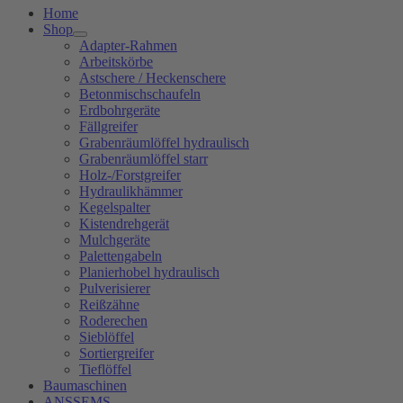
Home
Shop
Adapter-Rahmen
Arbeitskörbe
Astschere / Heckenschere
Betonmischschaufeln
Erdbohrgeräte
Fällgreifer
Grabenräumlöffel hydraulisch
Grabenräumlöffel starr
Holz-/Forstgreifer
Hydraulikhämmer
Kegelspalter
Kistendrehgerät
Mulchgeräte
Palettengabeln
Planierhobel hydraulisch
Pulverisierer
Reißzähne
Roderechen
Sieblöffel
Sortiergreifer
Tieflöffel
Baumaschinen
ANSSEMS