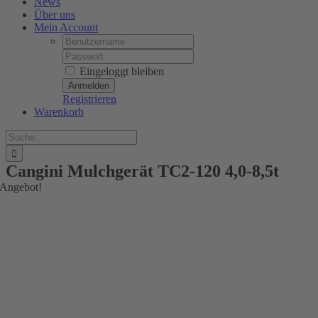
News
Über uns
Mein Account
Username:
Password:
Eingeloggt bleiben
Registrieren
Warenkorb
Suche
nach:
Cangini Mulchgerät TC2-120 4,0-8,5t
Angebot!