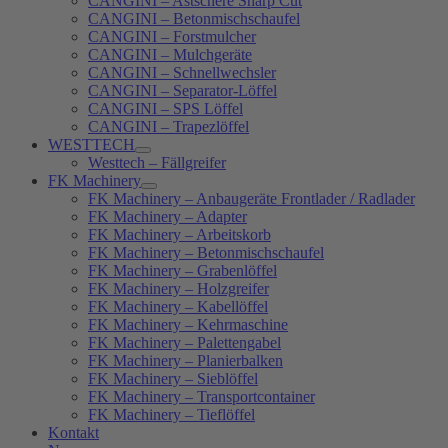
CANGINI – Astschere Sharp Cut
CANGINI – Betonmischschaufel
CANGINI – Forstmulcher
CANGINI – Mulchgeräte
CANGINI – Schnellwechsler
CANGINI – Separator-Löffel
CANGINI – SPS Löffel
CANGINI – Trapezlöffel
WESTTECH
Westtech – Fällgreifer
FK Machinery
FK Machinery – Anbaugeräte Frontlader / Radlader
FK Machinery – Adapter
FK Machinery – Arbeitskorb
FK Machinery – Betonmischschaufel
FK Machinery – Grabenlöffel
FK Machinery – Holzgreifer
FK Machinery – Kabellöffel
FK Machinery – Kehrmaschine
FK Machinery – Palettengabel
FK Machinery – Planierbalken
FK Machinery – Sieblöffel
FK Machinery – Transportcontainer
FK Machinery – Tieflöffel
Kontakt