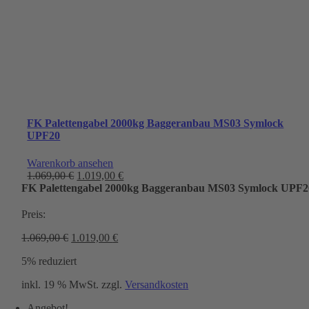
FK Palettengabel 2000kg Baggeranbau MS03 Symlock
UPF20
Warenkorb ansehen
Ursprünglicher
Aktueller
1.069,00
€
1.019,00
€
Preis
Preis
FK Palettengabel 2000kg Baggeranbau MS03 Symlock UPF2
war:
ist:
1.069,00 €
1.019,00 €.
Preis:
Ursprünglicher
Aktueller
1.069,00
€
1.019,00
€
Preis
Preis
5% reduziert
war:
ist:
1.069,00 €
1.019,00 €.
inkl. 19 % MwSt.
zzgl.
Versandkosten
Angebot!