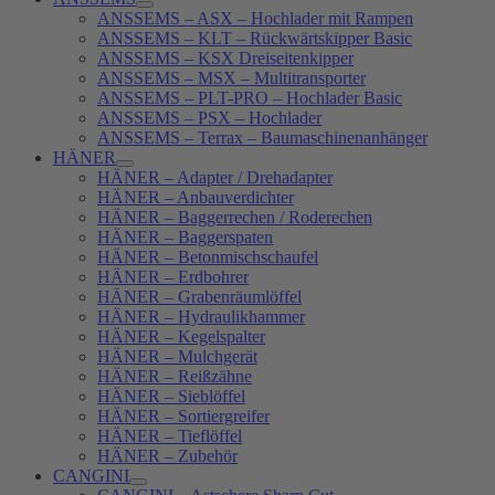
ANSSEMS – ASX – Hochlader mit Rampen
ANSSEMS – KLT – Rückwärtskipper Basic
ANSSEMS – KSX Dreiseitenkipper
ANSSEMS – MSX – Multitransporter
ANSSEMS – PLT-PRO – Hochlader Basic
ANSSEMS – PSX – Hochlader
ANSSEMS – Terrax – Baumaschinenanhänger
HÄNER
HÄNER – Adapter / Drehadapter
HÄNER – Anbauverdichter
HÄNER – Baggerrechen / Roderechen
HÄNER – Baggerspaten
HÄNER – Betonmischschaufel
HÄNER – Erdbohrer
HÄNER – Grabenräumlöffel
HÄNER – Hydraulikhammer
HÄNER – Kegelspalter
HÄNER – Mulchgerät
HÄNER – Reißzähne
HÄNER – Sieblöffel
HÄNER – Sortiergreifer
HÄNER – Tieflöffel
HÄNER – Zubehör
CANGINI