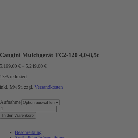
Cangini Mulchgerät TC2-120 4,0-8,5t
5.199,00
€
–
5.249,00
€
13% reduziert
inkl. MwSt.
zzgl.
Versandkosten
Aufnahme
Cangini
Mulchgerät
In den Warenkorb
TC2-
120
4,0-
Beschreibung
8,5t
Zusätzliche Informationen