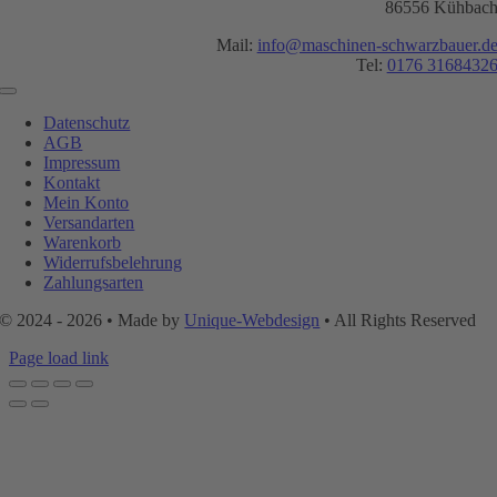
86556 Kühbac
Mail:
info@maschinen-schwarzbauer.d
Tel:
0176 3168432
Toggle
Navigation
Datenschutz
AGB
Impressum
Kontakt
Mein Konto
Versandarten
Warenkorb
Widerrufsbelehrung
Zahlungsarten
© 2024 - 2026 • Made by
Unique-Webdesign
• All Rights Reserved
Page load link
Nach
oben