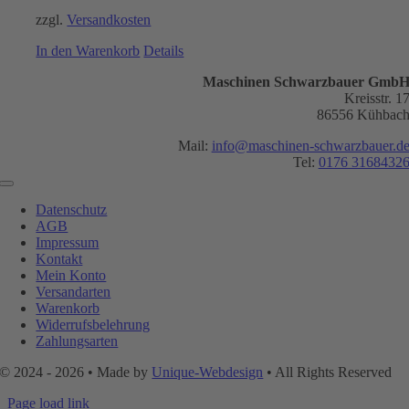
2.365,00 €
2.249,00 €.
zzgl.
Versandkosten
In den Warenkorb
Details
Maschinen Schwarzbauer Gmb
Kreisstr. 1
86556 Kühbac
Mail:
info@maschinen-schwarzbauer.d
Tel:
0176 3168432
Toggle
Navigation
Datenschutz
AGB
Impressum
Kontakt
Mein Konto
Versandarten
Warenkorb
Widerrufsbelehrung
Zahlungsarten
© 2024 - 2026 • Made by
Unique-Webdesign
• All Rights Reserved
Page load link