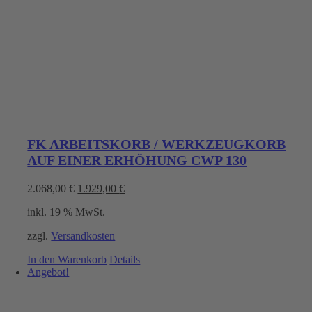
FK ARBEITSKORB / WERKZEUGKORB
AUF EINER ERHÖHUNG CWP 130
Ursprünglicher
Aktueller
2.068,00
€
1.929,00
€
Preis
Preis
inkl. 19 % MwSt.
war:
ist:
2.068,00 €
1.929,00 €.
zzgl.
Versandkosten
In den Warenkorb
Details
Angebot!