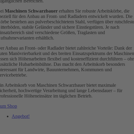
ugänglichen Bereichen.
ei
Maschinen Schwarzbauer
erhalten Sie robuste Arbeitskörbe, die
peziell für den Anbau an Front- und Radladern entwickelt wurden. Die
örbe bestehen aus pulverbeschichtetem Stahl, verfügen über rutschfest
itterböden, stabile Geländer und sichere Einstiegstüren. Je nach
insatzbereich sind verschiedene Größen, Traglasten und
ufnahmevarianten erhältlich.
er Anbau an Front- oder Radlader bietet zahlreiche Vorteile: Dank der
uten Manövrierbarkeit und des breiten Einsatzspektrums der Maschine
assen sich Höhenarbeiten flexibel und kosteneffizient durchführen – oh
usätzliche Hubarbeitsbühne. Das macht den Arbeitskorb besonders
nteressant für Landwirte, Bauunternehmen, Kommunen und
ervicebetriebe.
in Arbeitskorb von Maschinen Schwarzbauer bietet maximale
icherheit, hochwertige Verarbeitung und lange Lebensdauer – für
rofessionelle Höheneinsätze im täglichen Betrieb.
um Shop
Angebot!