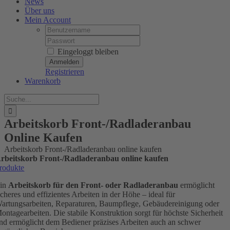
News
Über uns
Mein Account
Username:
Password:
Eingeloggt bleiben
Registrieren
Warenkorb
Suche
nach:
Arbeitskorb Front-/Radladeranbau
Online Kaufen
Arbeitskorb Front-/Radladeranbau online kaufen
rbeitskorb Front-/Radladeranbau online kaufen
rodukte
in
Arbeitskorb für den Front- oder Radladeranbau
ermöglicht
icheres und effizientes Arbeiten in der Höhe – ideal für
artungsarbeiten, Reparaturen, Baumpflege, Gebäudereinigung oder
ontagearbeiten. Die stabile Konstruktion sorgt für höchste Sicherheit
nd ermöglicht dem Bediener präzises Arbeiten auch an schwer