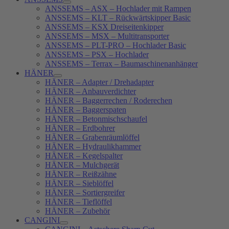
ANSSEMS – ASX – Hochlader mit Rampen
ANSSEMS – KLT – Rückwärtskipper Basic
ANSSEMS – KSX Dreiseitenkipper
ANSSEMS – MSX – Multitransporter
ANSSEMS – PLT-PRO – Hochlader Basic
ANSSEMS – PSX – Hochlader
ANSSEMS – Terrax – Baumaschinenanhänger
HÄNER
HÄNER – Adapter / Drehadapter
HÄNER – Anbauverdichter
HÄNER – Baggerrechen / Roderechen
HÄNER – Baggerspaten
HÄNER – Betonmischschaufel
HÄNER – Erdbohrer
HÄNER – Grabenräumlöffel
HÄNER – Hydraulikhammer
HÄNER – Kegelspalter
HÄNER – Mulchgerät
HÄNER – Reißzähne
HÄNER – Sieblöffel
HÄNER – Sortiergreifer
HÄNER – Tieflöffel
HÄNER – Zubehör
CANGINI