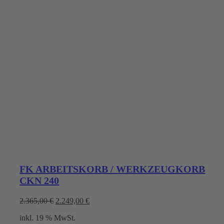
FK ARBEITSKORB / WERKZEUGKORB
CKN 240
Ursprünglicher
Aktueller
2.365,00
€
2.249,00
€
Preis
Preis
inkl. 19 % MwSt.
war:
ist: