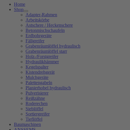
Home
Shop
Adapter-Rahmen
Arbeitskörbe
Astschere / Heckenschere
Betonmischschaufeln
Erdbohrgeräte
Fällgreifer
Grabenräumlöffel hydraulisch
Grabenräumlöffel starr
Holz-/Forstgreifer
Hydraulikhämmer
Kegelspalter
Kistendrehgerät
Mulchgeräte
Palettengabeln
Planierhobel hydraulisch
Pulverisierer
Reißzähne
Roderechen
Sieblöffel
Sortiergreifer
Tieflöffel
Baumaschinen
ANSSEMS