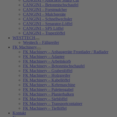
CANGINI – Astschere Sharp Cut
CANGINI – Betonmischschaufel
CANGINI – Forstmulcher
CANGINI – Mulchgeräte
CANGINI – Schnellwechsler
CANGINI – Separator-Löffel
CANGINI – SPS Löffel
CANGINI – Trapezlöffel
WESTTECH
Westtech – Fällgreifer
FK Machinery
FK Machinery – Anbaugeräte Frontlader / Radlader
FK Machinery – Adapter
FK Machinery – Arbeitskorb
FK Machinery – Betonmischschaufel
FK Machinery – Grabenlöffel
FK Machinery – Holzgreifer
FK Machinery – Kabellöffel
FK Machinery – Kehrmaschine
FK Machinery – Palettengabel
FK Machinery – Planierbalken
FK Machinery – Sieblöffel
FK Machinery – Transportcontainer
FK Machinery – Tieflöffel
Kontakt