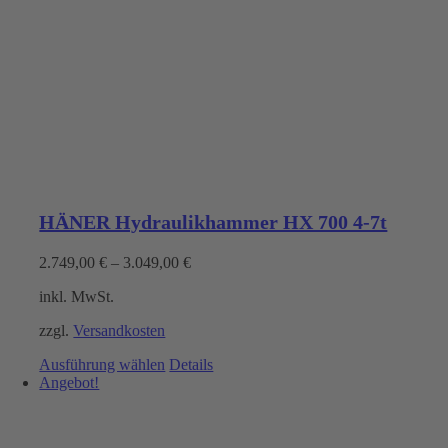
HÄNER Hydraulikhammer HX 700 4-7t
2.749,00
€
–
3.049,00
€
inkl. MwSt.
zzgl.
Versandkosten
Dieses
Ausführung wählen
Details
Produkt
Angebot!
weist
mehrere
Varianten