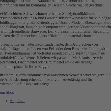
edingungen. Er wird in Bauunternehmen, Abbruchbetrieben,
teinbrüchen und im kommunalen Bereich gleichermaßen geschätzt.
ei
Maschinen Schwarzbauer
erhalten Sie Hydraulikhämmer in
erschiedenen Leistungs- und Gewichtsklassen – passend für Minibagge
obilbagger oder große Kettenbagger. Unsere Modelle überzeugen dur
ohe Schlagkraft, langlebige Komponenten, geringe Vibrationen und ei
artungsfreundliche Bauweise. Dank präziser hydraulischer Steuerung
rbeiten die Hämmer besonders effizient und materialschonend.
b zum Entfernen alter Betonfundamente, dem Aufbrechen von
traßenbelägen, dem Lösen von Fels oder dem Einsatz im Leitungsbau 
in Hydraulikhammer ist vielseitig einsetzbar und sorgt für maximale
roduktivität. Auf Wunsch liefern wir passende Meißelaufsätze wie
pitzmeißel, Flachmeißel oder Breitmeißel sowie die richtige
ufnahmeplatte für Ihren Bagger.
it einem Hydraulikhammer von Maschinen Schwarzbauer steigern Sie
hre Arbeitsleistung erheblich – kraftvoll, zuverlässig und für
rofessionelle Einsätze ausgelegt.
um Shop
Angebot!