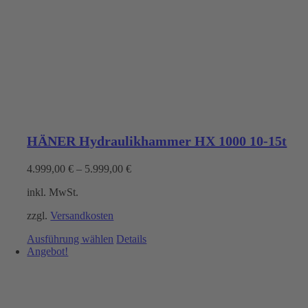
HÄNER Hydraulikhammer HX 1000 10-15t
4.999,00
€
–
5.999,00
€
inkl. MwSt.
zzgl.
Versandkosten
Dieses
Ausführung wählen
Details
Produkt
Angebot!
weist
mehrere
Varianten
auf.