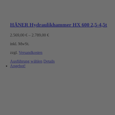
HÄNER Hydraulikhammer HX 600 2,5-4,5t
2.569,00
€
–
2.789,00
€
inkl. MwSt.
zzgl.
Versandkosten
Dieses
Ausführung wählen
Details
Produkt
Angebot!
weist
mehrere
Varianten
auf.
Die
Optionen
können
auf
der
Produktseite