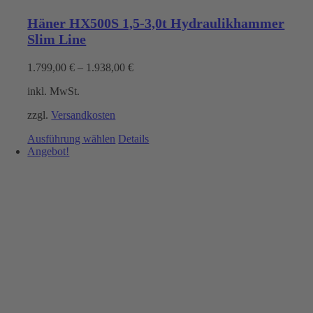
Häner HX500S 1,5-3,0t Hydraulikhammer
Slim Line
1.799,00
€
–
1.938,00
€
inkl. MwSt.
zzgl.
Versandkosten
Dieses
Ausführung wählen
Details
Produkt
Angebot!
weist
mehrere
Varianten
auf.
Die
Optionen
können
auf
der
Produktseite
gewählt
werden