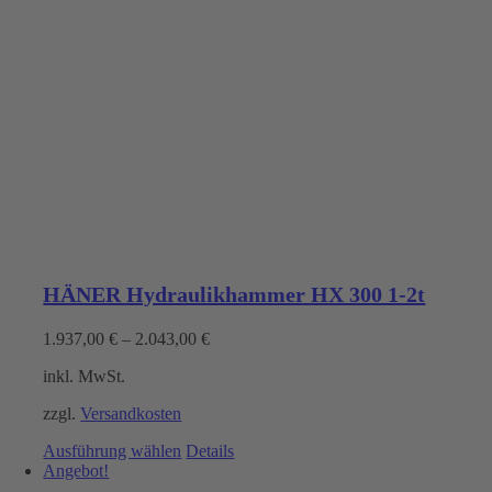
HÄNER Hydraulikhammer HX 300 1-2t
1.937,00
€
–
2.043,00
€
inkl. MwSt.
zzgl.
Versandkosten
Dieses
Ausführung wählen
Details
Produkt
Angebot!
weist