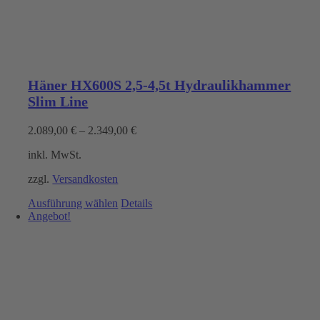
Häner HX600S 2,5-4,5t Hydraulikhammer
Slim Line
2.089,00
€
–
2.349,00
€
inkl. MwSt.
zzgl.
Versandkosten
Dieses
Ausführung wählen
Details
Produkt
Angebot!
weist
mehrere
Varianten
auf.
Die
Optionen
können
auf