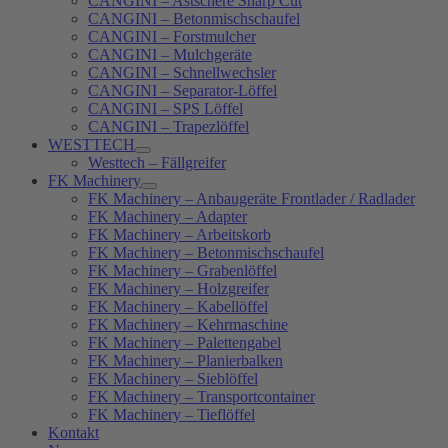
CANGINI – Astschere Sharp Cut
CANGINI – Betonmischschaufel
CANGINI – Forstmulcher
CANGINI – Mulchgeräte
CANGINI – Schnellwechsler
CANGINI – Separator-Löffel
CANGINI – SPS Löffel
CANGINI – Trapezlöffel
WESTTECH
Westtech – Fällgreifer
FK Machinery
FK Machinery – Anbaugeräte Frontlader / Radlader
FK Machinery – Adapter
FK Machinery – Arbeitskorb
FK Machinery – Betonmischschaufel
FK Machinery – Grabenlöffel
FK Machinery – Holzgreifer
FK Machinery – Kabellöffel
FK Machinery – Kehrmaschine
FK Machinery – Palettengabel
FK Machinery – Planierbalken
FK Machinery – Sieblöffel
FK Machinery – Transportcontainer
FK Machinery – Tieflöffel
Kontakt