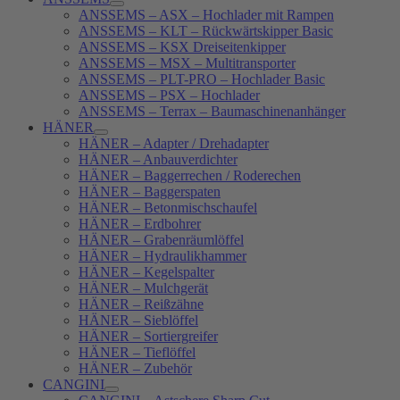
ANSSEMS – ASX – Hochlader mit Rampen
ANSSEMS – KLT – Rückwärtskipper Basic
ANSSEMS – KSX Dreiseitenkipper
ANSSEMS – MSX – Multitransporter
ANSSEMS – PLT-PRO – Hochlader Basic
ANSSEMS – PSX – Hochlader
ANSSEMS – Terrax – Baumaschinenanhänger
HÄNER
HÄNER – Adapter / Drehadapter
HÄNER – Anbauverdichter
HÄNER – Baggerrechen / Roderechen
HÄNER – Baggerspaten
HÄNER – Betonmischschaufel
HÄNER – Erdbohrer
HÄNER – Grabenräumlöffel
HÄNER – Hydraulikhammer
HÄNER – Kegelspalter
HÄNER – Mulchgerät
HÄNER – Reißzähne
HÄNER – Sieblöffel
HÄNER – Sortiergreifer
HÄNER – Tieflöffel
HÄNER – Zubehör
CANGINI