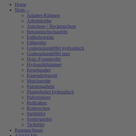
Home
Shop
Adapter-Rahmen
Arbeitskörbe
Astschere / Heckenschere
Betonmischschaufeln
Erdbohrgeräte
Fällgreifer
Grabenräumlöffel hydraulisch
Grabenräumlöffel starr
Holz-/Forstgreifer
Hydraulikhämmer
Kegelspalter
Kistendrehgerät
Mulchgeräte
Palettengabeln
Planierhobel hydraulisch
Pulverisierer
Reißzähne
Roderechen
Sieblöffel
Sortiergreifer
Tieflöffel
Baumaschinen
ANSSEMS