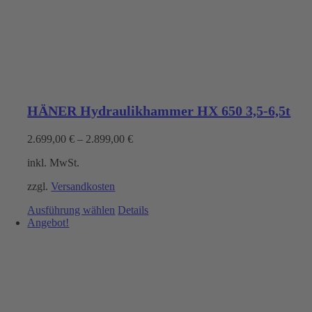
HÄNER Hydraulikhammer HX 650 3,5-6,5t
2.699,00
€
–
2.899,00
€
inkl. MwSt.
zzgl.
Versandkosten
Dieses
Ausführung wählen
Details
Produkt
Angebot!
weist
mehrere
Varianten
auf.
Die
Optionen
können