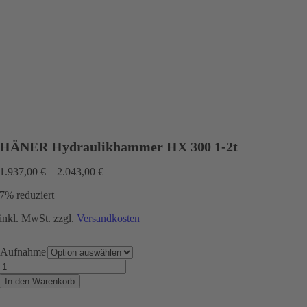
HÄNER Hydraulikhammer HX 300 1-2t
1.937,00
€
–
2.043,00
€
7% reduziert
inkl. MwSt.
zzgl.
Versandkosten
Aufnahme
HÄNER
Hydraulikhammer
In den Warenkorb
HX
300