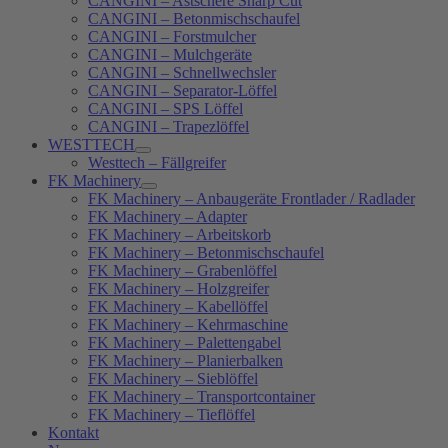
CANGINI – Astschere Sharp Cut
CANGINI – Betonmischschaufel
CANGINI – Forstmulcher
CANGINI – Mulchgeräte
CANGINI – Schnellwechsler
CANGINI – Separator-Löffel
CANGINI – SPS Löffel
CANGINI – Trapezlöffel
WESTTECH
Westtech – Fällgreifer
FK Machinery
FK Machinery – Anbaugeräte Frontlader / Radlader
FK Machinery – Adapter
FK Machinery – Arbeitskorb
FK Machinery – Betonmischschaufel
FK Machinery – Grabenlöffel
FK Machinery – Holzgreifer
FK Machinery – Kabellöffel
FK Machinery – Kehrmaschine
FK Machinery – Palettengabel
FK Machinery – Planierbalken
FK Machinery – Sieblöffel
FK Machinery – Transportcontainer
FK Machinery – Tieflöffel
Kontakt