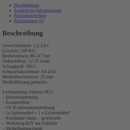
1-
Beschreibung
2t
Zusätzliche Informationen
Menge
Produktsicherheit
Rezensionen (0)
Beschreibung
Gewichtsklasse: 1,2-2,0 t
Gewicht: 100 KG
Betriebsdruck: 88-117 bar
Öldurchfluss: 12-35 l/min
Schlagkraft: 180 J
Schlauchanschlüsse: 3/8 Zoll
Meißeldurchmesser: 35 mm
Meißelführung gebuchst
Lieferumfang Aktions-SET:
– Betriebsanleitung
– Ersatzteilliste
– CE Konformitätserklärung
– 1x Spitzmeißel + 1 x Ersatzmeißel!
– Kopfplatte blank – geschraubt
– Werkzeug-KIT mit Zubehör
– Meißelhammerpaste