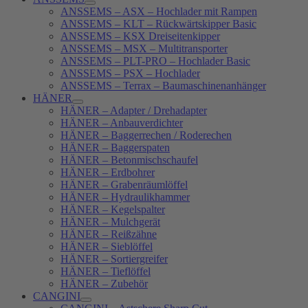
ANSSEMS – ASX – Hochlader mit Rampen
ANSSEMS – KLT – Rückwärtskipper Basic
ANSSEMS – KSX Dreiseitenkipper
ANSSEMS – MSX – Multitransporter
ANSSEMS – PLT-PRO – Hochlader Basic
ANSSEMS – PSX – Hochlader
ANSSEMS – Terrax – Baumaschinenanhänger
HÄNER
HÄNER – Adapter / Drehadapter
HÄNER – Anbauverdichter
HÄNER – Baggerrechen / Roderechen
HÄNER – Baggerspaten
HÄNER – Betonmischschaufel
HÄNER – Erdbohrer
HÄNER – Grabenräumlöffel
HÄNER – Hydraulikhammer
HÄNER – Kegelspalter
HÄNER – Mulchgerät
HÄNER – Reißzähne
HÄNER – Sieblöffel
HÄNER – Sortiergreifer
HÄNER – Tieflöffel
HÄNER – Zubehör
CANGINI