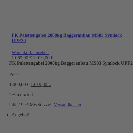
FK Palettengabel 2000kg Baggeranbau MS03 Symlock
UPF20
Warenkorb ansehen
Ursprünglicher
Aktueller
1.069,00
€
1.019,00
€
Preis
Preis
FK Palettengabel 2000kg Baggeranbau MS03 Symlock UPF2
war:
ist:
1.069,00 €
1.019,00 €.
Preis:
Ursprünglicher
Aktueller
1.069,00
€
1.019,00
€
Preis
Preis
5% reduziert
war:
ist:
1.069,00 €
1.019,00 €.
inkl. 19 % MwSt.
zzgl.
Versandkosten
Angebot!