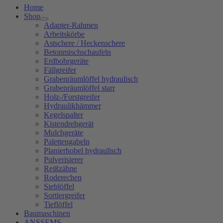
Home
Shop
Adapter-Rahmen
Arbeitskörbe
Astschere / Heckenschere
Betonmischschaufeln
Erdbohrgeräte
Fällgreifer
Grabenräumlöffel hydraulisch
Grabenräumlöffel starr
Holz-/Forstgreifer
Hydraulikhämmer
Kegelspalter
Kistendrehgerät
Mulchgeräte
Palettengabeln
Planierhobel hydraulisch
Pulverisierer
Reißzähne
Roderechen
Sieblöffel
Sortiergreifer
Tieflöffel
Baumaschinen
ANSSEMS