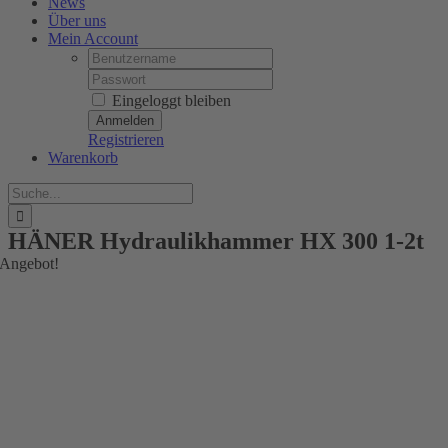
News
Über uns
Mein Account
Username:
Password:
Eingeloggt bleiben
Registrieren
Warenkorb
Suche
nach:
HÄNER Hydraulikhammer HX 300 1-2t
Angebot!