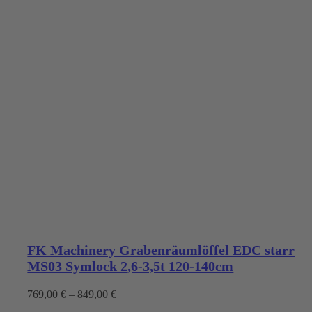
FK Machinery Grabenräumlöffel EDC starr
MS03 Symlock 2,6-3,5t 120-140cm
769,00
€
–
849,00
€