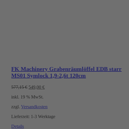
FK Machinery Grabenräumlöffel EDB starr
MS01 Symlock 1,9-2,6t 120cm
Ursprünglicher
Aktueller
577,15
€
549,00
€
Preis
Preis
inkl. 19 % MwSt.
war:
ist:
577,15 €
549,00 €.
zzgl.
Versandkosten
Lieferzeit:
1-3 Werktage
Details