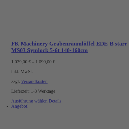
FK Machinery Grabenräumlöffel EDE-B starr
MS03 Symlock 5-6t 140-160cm
1.029,00
€
–
1.099,00
€
inkl. MwSt.
zzgl.
Versandkosten
Lieferzeit:
1-3 Werktage
Dieses
Ausführung wählen
Details
Produkt
Angebot!
weist
mehrere
Varianten
auf.