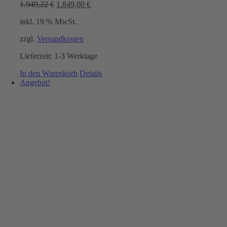
Ursprünglicher
Aktueller
1.949,22
€
1.849,00
€
Preis
Preis
inkl. 19 % MwSt.
war:
ist:
1.949,22 €
1.849,00 €.
zzgl.
Versandkosten
Lieferzeit:
1-3 Werktage
In den Warenkorb
Details
Angebot!