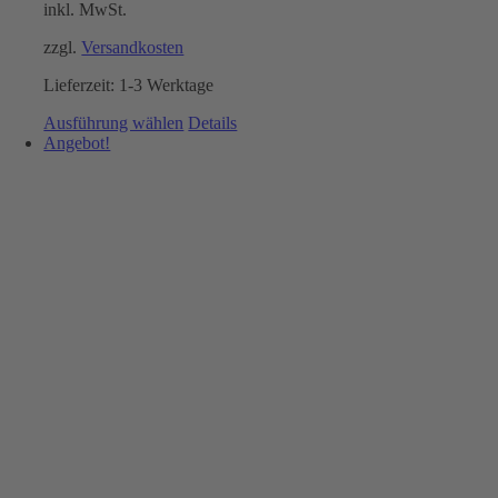
inkl. MwSt.
zzgl.
Versandkosten
Lieferzeit:
1-3 Werktage
Dieses
Ausführung wählen
Details
Produkt
Angebot!
weist
mehrere
Varianten
auf.
Die
Optionen
können
auf
der
Produktseite
gewählt
werden