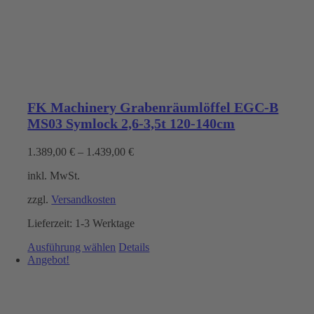
FK Machinery Grabenräumlöffel EGC-B
MS03 Symlock 2,6-3,5t 120-140cm
1.389,00
€
–
1.439,00
€
inkl. MwSt.
zzgl.
Versandkosten
Lieferzeit:
1-3 Werktage
Dieses
Ausführung wählen
Details
Produkt
Angebot!
weist
mehrere
Varianten
auf.