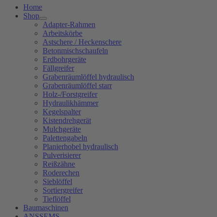
Home
Shop
Adapter-Rahmen
Arbeitskörbe
Astschere / Heckenschere
Betonmischschaufeln
Erdbohrgeräte
Fällgreifer
Grabenräumlöffel hydraulisch
Grabenräumlöffel starr
Holz-/Forstgreifer
Hydraulikhämmer
Kegelspalter
Kistendrehgerät
Mulchgeräte
Palettengabeln
Planierhobel hydraulisch
Pulverisierer
Reißzähne
Roderechen
Sieblöffel
Sortiergreifer
Tieflöffel
Baumaschinen
ANSSEMS