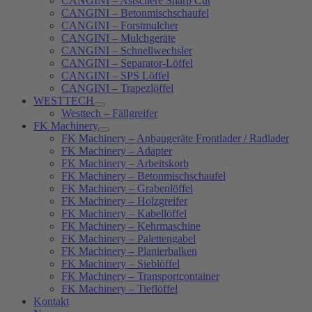
CANGINI – Astschere Sharp Cut
CANGINI – Betonmischschaufel
CANGINI – Forstmulcher
CANGINI – Mulchgeräte
CANGINI – Schnellwechsler
CANGINI – Separator-Löffel
CANGINI – SPS Löffel
CANGINI – Trapezlöffel
WESTTECH
Westtech – Fällgreifer
FK Machinery
FK Machinery – Anbaugeräte Frontlader / Radlader
FK Machinery – Adapter
FK Machinery – Arbeitskorb
FK Machinery – Betonmischschaufel
FK Machinery – Grabenlöffel
FK Machinery – Holzgreifer
FK Machinery – Kabellöffel
FK Machinery – Kehrmaschine
FK Machinery – Palettengabel
FK Machinery – Planierbalken
FK Machinery – Sieblöffel
FK Machinery – Transportcontainer
FK Machinery – Tieflöffel
Kontakt