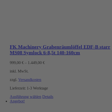
FK Machinery Grabenräumlöffel EDF-B starr
MS08 Symlock 6-8,5t 140-160cm
999,00
€
–
1.449,00
€
inkl. MwSt.
zzgl.
Versandkosten
Lieferzeit:
1-3 Werktage
Dieses
Ausführung wählen
Details
Produkt
Angebot!
weist
mehrere