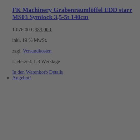
FK Machinery Grabenräumlöffel EDD starr
MS03 Symlock 3,5-5t 140cm
Ursprünglicher
Aktueller
1.076,00
€
989,00
€
Preis
Preis
inkl. 19 % MwSt.
war:
ist:
1.076,00 €
989,00 €.
zzgl.
Versandkosten
Lieferzeit:
1-3 Werktage
In den Warenkorb
Details
Angebot!