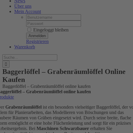
News
Über uns
Mein Account
Username:
Password:
Eingeloggt bleiben
Registrieren
Warenkorb
Suche
nach:
Baggerlöffel – Grabenräumlöffel Online
Kaufen
Baggerlöffel – Grabenräumlöffel online kaufen
aggerlöffel – Grabenräumlöffel online kaufen
rodukte
er
Grabenräumlöffel
ist ein besonders vielseitiger Baggerlöffel, der v
llem für Planierarbeiten, das Modellieren von Böschungen und das
aubere Räumen von Gräben eingesetzt wird. Durch seine breite, flache
orm ermöglicht er eine hohe Flächenleistung und sorgt für ein präzises
rbeitsergebnis. Bei
Maschinen Schwarzbauer
erhalten Sie