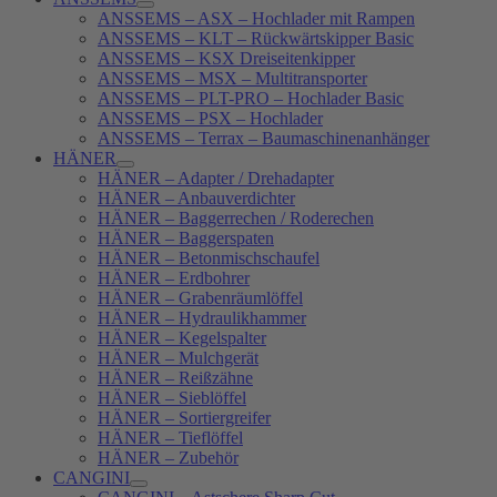
ANSSEMS – ASX – Hochlader mit Rampen
ANSSEMS – KLT – Rückwärtskipper Basic
ANSSEMS – KSX Dreiseitenkipper
ANSSEMS – MSX – Multitransporter
ANSSEMS – PLT-PRO – Hochlader Basic
ANSSEMS – PSX – Hochlader
ANSSEMS – Terrax – Baumaschinenanhänger
HÄNER
HÄNER – Adapter / Drehadapter
HÄNER – Anbauverdichter
HÄNER – Baggerrechen / Roderechen
HÄNER – Baggerspaten
HÄNER – Betonmischschaufel
HÄNER – Erdbohrer
HÄNER – Grabenräumlöffel
HÄNER – Hydraulikhammer
HÄNER – Kegelspalter
HÄNER – Mulchgerät
HÄNER – Reißzähne
HÄNER – Sieblöffel
HÄNER – Sortiergreifer
HÄNER – Tieflöffel
HÄNER – Zubehör
CANGINI