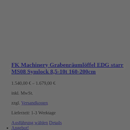
FK Machinery Grabenräumlöffel EDG starr
MS08 Symlock 8,5-10t 160-200cm
1.540,00
€
–
1.679,00
€
inkl. MwSt.
zzgl.
Versandkosten
Lieferzeit:
1-3 Werktage
Dieses
Ausführung wählen
Details
Produkt
Angebot!