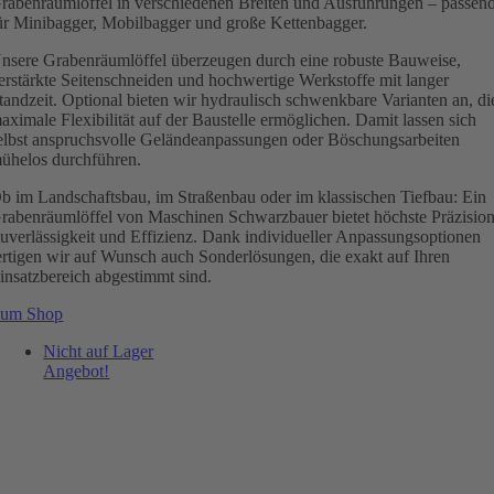
rabenräumlöffel in verschiedenen Breiten und Ausführungen – passen
ür Minibagger, Mobilbagger und große Kettenbagger.
nsere Grabenräumlöffel überzeugen durch eine robuste Bauweise,
erstärkte Seitenschneiden und hochwertige Werkstoffe mit langer
tandzeit. Optional bieten wir hydraulisch schwenkbare Varianten an, di
aximale Flexibilität auf der Baustelle ermöglichen. Damit lassen sich
elbst anspruchsvolle Geländeanpassungen oder Böschungsarbeiten
ühelos durchführen.
b im Landschaftsbau, im Straßenbau oder im klassischen Tiefbau: Ein
rabenräumlöffel von Maschinen Schwarzbauer bietet höchste Präzision
uverlässigkeit und Effizienz. Dank individueller Anpassungsoptionen
ertigen wir auf Wunsch auch Sonderlösungen, die exakt auf Ihren
insatzbereich abgestimmt sind.
um Shop
Nicht auf Lager
Angebot!