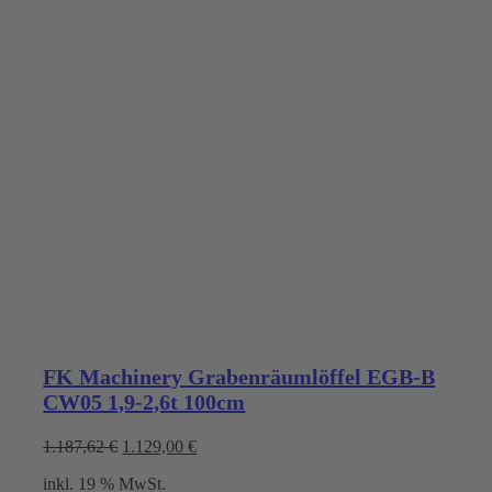
FK Machinery Grabenräumlöffel EGB-B
CW05 1,9-2,6t 100cm
Ursprünglicher
Aktueller
1.187,62
€
1.129,00
€
Preis
Preis
inkl. 19 % MwSt.
war:
ist: