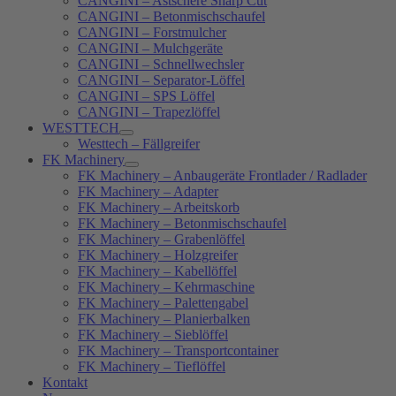
CANGINI – Astschere Sharp Cut
CANGINI – Betonmischschaufel
CANGINI – Forstmulcher
CANGINI – Mulchgeräte
CANGINI – Schnellwechsler
CANGINI – Separator-Löffel
CANGINI – SPS Löffel
CANGINI – Trapezlöffel
WESTTECH
Westtech – Fällgreifer
FK Machinery
FK Machinery – Anbaugeräte Frontlader / Radlader
FK Machinery – Adapter
FK Machinery – Arbeitskorb
FK Machinery – Betonmischschaufel
FK Machinery – Grabenlöffel
FK Machinery – Holzgreifer
FK Machinery – Kabellöffel
FK Machinery – Kehrmaschine
FK Machinery – Palettengabel
FK Machinery – Planierbalken
FK Machinery – Sieblöffel
FK Machinery – Transportcontainer
FK Machinery – Tieflöffel
Kontakt