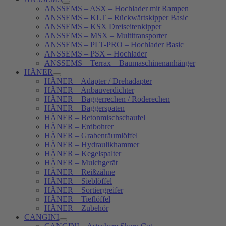
ANSSEMS – ASX – Hochlader mit Rampen
ANSSEMS – KLT – Rückwärtskipper Basic
ANSSEMS – KSX Dreiseitenkipper
ANSSEMS – MSX – Multitransporter
ANSSEMS – PLT-PRO – Hochlader Basic
ANSSEMS – PSX – Hochlader
ANSSEMS – Terrax – Baumaschinenanhänger
HÄNER
HÄNER – Adapter / Drehadapter
HÄNER – Anbauverdichter
HÄNER – Baggerrechen / Roderechen
HÄNER – Baggerspaten
HÄNER – Betonmischschaufel
HÄNER – Erdbohrer
HÄNER – Grabenräumlöffel
HÄNER – Hydraulikhammer
HÄNER – Kegelspalter
HÄNER – Mulchgerät
HÄNER – Reißzähne
HÄNER – Sieblöffel
HÄNER – Sortiergreifer
HÄNER – Tieflöffel
HÄNER – Zubehör
CANGINI