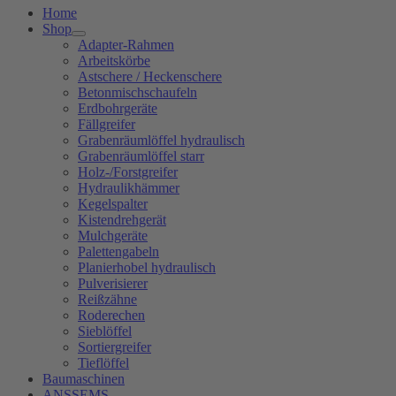
Home
Shop
Adapter-Rahmen
Arbeitskörbe
Astschere / Heckenschere
Betonmischschaufeln
Erdbohrgeräte
Fällgreifer
Grabenräumlöffel hydraulisch
Grabenräumlöffel starr
Holz-/Forstgreifer
Hydraulikhämmer
Kegelspalter
Kistendrehgerät
Mulchgeräte
Palettengabeln
Planierhobel hydraulisch
Pulverisierer
Reißzähne
Roderechen
Sieblöffel
Sortiergreifer
Tieflöffel
Baumaschinen
ANSSEMS