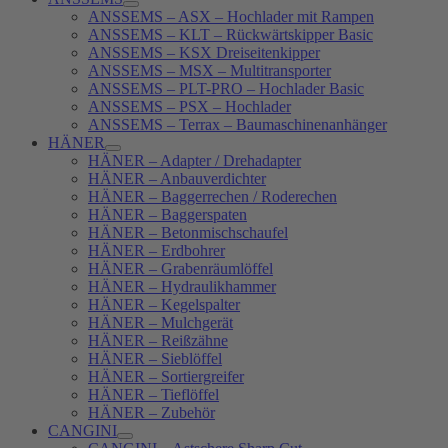
ANSSEMS – ASX – Hochlader mit Rampen
ANSSEMS – KLT – Rückwärtskipper Basic
ANSSEMS – KSX Dreiseitenkipper
ANSSEMS – MSX – Multitransporter
ANSSEMS – PLT-PRO – Hochlader Basic
ANSSEMS – PSX – Hochlader
ANSSEMS – Terrax – Baumaschinenanhänger
HÄNER
HÄNER – Adapter / Drehadapter
HÄNER – Anbauverdichter
HÄNER – Baggerrechen / Roderechen
HÄNER – Baggerspaten
HÄNER – Betonmischschaufel
HÄNER – Erdbohrer
HÄNER – Grabenräumlöffel
HÄNER – Hydraulikhammer
HÄNER – Kegelspalter
HÄNER – Mulchgerät
HÄNER – Reißzähne
HÄNER – Sieblöffel
HÄNER – Sortiergreifer
HÄNER – Tieflöffel
HÄNER – Zubehör
CANGINI