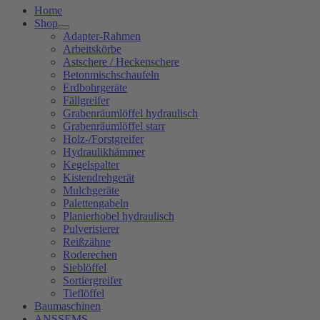
Home
Shop
Adapter-Rahmen
Arbeitskörbe
Astschere / Heckenschere
Betonmischschaufeln
Erdbohrgeräte
Fällgreifer
Grabenräumlöffel hydraulisch
Grabenräumlöffel starr
Holz-/Forstgreifer
Hydraulikhämmer
Kegelspalter
Kistendrehgerät
Mulchgeräte
Palettengabeln
Planierhobel hydraulisch
Pulverisierer
Reißzähne
Roderechen
Sieblöffel
Sortiergreifer
Tieflöffel
Baumaschinen
ANSSEMS