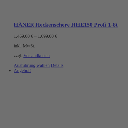
HÄNER Heckenschere HHE150 Profi 1-8t
1.469,00
€
–
1.699,00
€
inkl. MwSt.
zzgl.
Versandkosten
Dieses
Ausführung wählen
Details
Produkt
Angebot!
weist
mehrere
Varianten
auf.
Die
Optionen
können
auf
der
Produktseite
gewählt