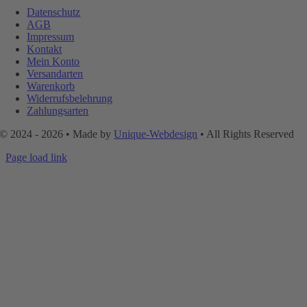
auf
Navigation
Datenschutz
der
AGB
Produktseite
Impressum
gewählt
Kontakt
werden
Mein Konto
Versandarten
Warenkorb
Widerrufsbelehrung
Zahlungsarten
© 2024 - 2026 • Made by
Unique-Webdesign
• All Rights Reserved
Page load link
Nach
oben