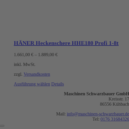
HÄNER Heckenschere HHE180 Profi 1-8t
1.661,00
€
–
1.889,00
€
inkl. MwSt.
zzgl.
Versandkosten
Dieses
Ausführung wählen
Details
Produkt
Maschinen Schwarzbauer Gmb
weist
Kreisstr. 1
mehrere
86556 Kühbac
Varianten
auf.
Mail:
info@maschinen-schwarzbauer.d
Die
Tel:
0176 3168432
Optionen
können
Toggle