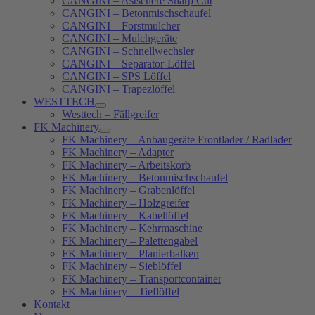
CANGINI – Astschere Sharp Cut
CANGINI – Betonmischschaufel
CANGINI – Forstmulcher
CANGINI – Mulchgeräte
CANGINI – Schnellwechsler
CANGINI – Separator-Löffel
CANGINI – SPS Löffel
CANGINI – Trapezlöffel
WESTTECH
Westtech – Fällgreifer
FK Machinery
FK Machinery – Anbaugeräte Frontlader / Radlader
FK Machinery – Adapter
FK Machinery – Arbeitskorb
FK Machinery – Betonmischschaufel
FK Machinery – Grabenlöffel
FK Machinery – Holzgreifer
FK Machinery – Kabellöffel
FK Machinery – Kehrmaschine
FK Machinery – Palettengabel
FK Machinery – Planierbalken
FK Machinery – Sieblöffel
FK Machinery – Transportcontainer
FK Machinery – Tieflöffel
Kontakt