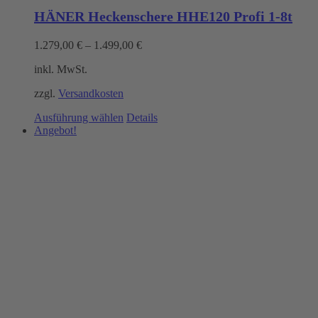
HÄNER Heckenschere HHE120 Profi 1-8t
1.279,00
€
–
1.499,00
€
inkl. MwSt.
zzgl.
Versandkosten
Dieses
Ausführung wählen
Details
Produkt
Angebot!
weist
mehrere
Varianten
auf.
Die
Optionen
können
auf
der
Produktseite
gewählt
werden