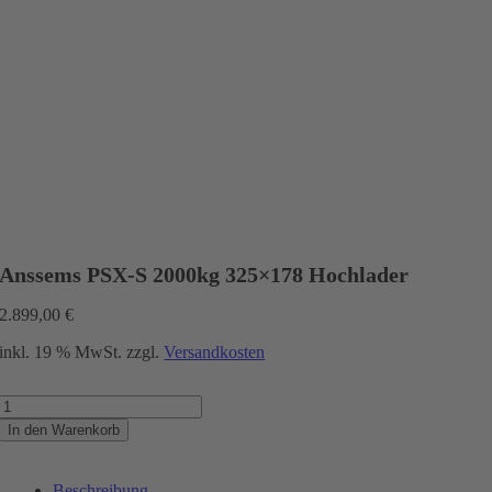
Anssems PSX-S 2000kg 325×178 Hochlader
2.899,00
€
inkl. 19 % MwSt.
zzgl.
Versandkosten
Anssems
PSX-
In den Warenkorb
S
2000kg
325x178
Beschreibung