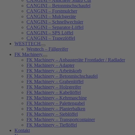
CANGINI – Astschere Sharp Cut
CANGINI – Betonmischschaufel
CANGINI – Forstmulcher
CANGINI – Mulchgeräte
CANGINI – Schnellwechsler
CANGINI – Separator-Löffel
CANGINI – SPS Löffel
CANGINI – Trapezlöffel
WESTTECH
Westtech – Fällgreifer
FK Machinery
FK Machinery – Anbaugeräte Frontlader / Radlader
FK Machinery – Adapter
FK Machinery – Arbeitskorb
FK Machinery – Betonmischschaufel
FK Machinery – Grabenlöffel
FK Machinery – Holzgreifer
FK Machinery – Kabellöffel
FK Machinery – Kehrmaschine
FK Machinery – Palettengabel
FK Machinery – Planierbalken
FK Machinery – Sieblöffel
FK Machinery – Transportcontainer
FK Machinery – Tieflöffel
Kontakt