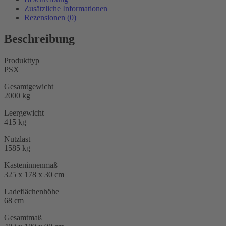
Hochlader
Zusätzliche Informationen
Menge
Rezensionen (0)
Beschreibung
Produkttyp
PSX
Gesamtgewicht
2000 kg
Leergewicht
415 kg
Nutzlast
1585 kg
Kasteninnenmaß
325 x 178 x 30 cm
Ladeflächenhöhe
68 cm
Gesamtmaß