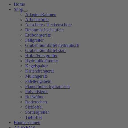
Home
Shop
Adapter-Rahmen
Arbeitskörbe
Astschere / Heckenschere
Betonmischschaufeln
Erdbohrgeräte
Fällgreifer
Grabenräumlöffel hydraulisch
Grabenräumlöffel starr
Holz-/Forstgreifer
Hydraulikhämmer
Kegelspalter
Kistendrehgerät
Mulchgeräte
Palettengabeln
Planierhobel hydraulisch
Pulverisierer
Reißzähne
Roderechen
Sieblöffel
Sortiergreifer
Tieflöffel
Baumaschinen
ANSSEMS