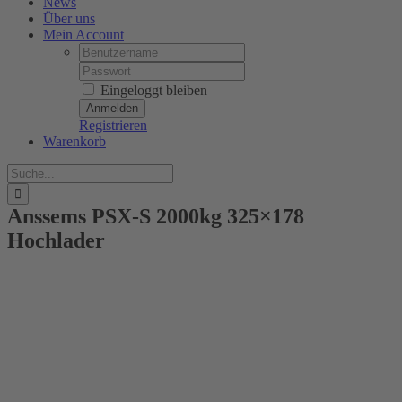
News
Über uns
Mein Account
Username:
Password:
Eingeloggt bleiben
Registrieren
Warenkorb
Suche
nach:
Anssems PSX-S 2000kg 325×178
Hochlader