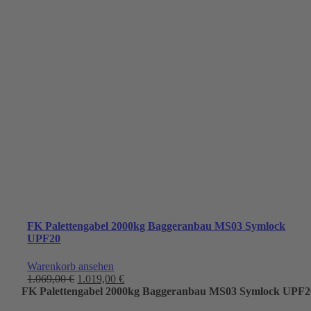
FK Palettengabel 2000kg Baggeranbau MS03 Symlock
UPF20
Warenkorb ansehen
Ursprünglicher
Aktueller
1.069,00
€
1.019,00
€
Preis
Preis
FK Palettengabel 2000kg Baggeranbau MS03 Symlock UPF2
war:
ist: