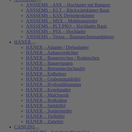
ANSSEMS – ASX – Hochlader mit Rampen
ANSSEMS – KLT – Rückwärtskipper Basic
ANSSEMS – KSX Dreiseitenkipper
ANSSEMS – MSX – Multitransporter
ANSSEMS – PLT-PRO – Hochlader Basic
ANSSEMS – PSX – Hochlader
ANSSEMS – Terrax – Baumaschinenanhänger
HÄNER
HÄNER – Adapter / Drehadapter
HÄNER – Anbauverdichter
HÄNER – Baggerrechen / Roderechen
HÄNER – Baggerspaten
HÄNER – Betonmischschaufel
HÄNER – Erdbohrer
HÄNER – Grabenräumlöffel
HÄNER – Hydraulikhammer
HÄNER – Kegelspalter
HÄNER – Mulchgerät
HÄNER – Reißzähne
HÄNER – Sieblöffel
HÄNER – Sortiergreifer
HÄNER – Tieflöffel
HÄNER – Zubehör
CANGINI